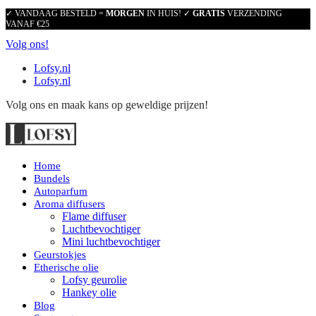
✓ VANDAAG BESTELD =
MORGEN
IN HUIS! ✓
GRATIS
VERZENDING
VANAF €25
Volg ons!
Lofsy.nl
Lofsy.nl
Volg ons en maak kans op geweldige prijzen!
Home
Bundels
Autoparfum
Aroma diffusers
Flame diffuser
Luchtbevochtiger
Mini luchtbevochtiger
Geurstokjes
Etherische olie
Lofsy geurolie
Hankey olie
Blog