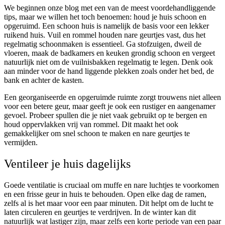
We beginnen onze blog met een van de meest voordehandliggende
tips, maar we willen het toch benoemen: houd je huis schoon en
opgeruimd. Een schoon huis is namelijk de basis voor een lekker
ruikend huis. Vuil en rommel houden nare geurtjes vast, dus het
regelmatig schoonmaken is essentieel. Ga stofzuigen, dweil de
vloeren, maak de badkamers en keuken grondig schoon en vergeet
natuurlijk niet om de vuilnisbakken regelmatig te legen. Denk ook
aan minder voor de hand liggende plekken zoals onder het bed, de
bank en achter de kasten.
Een georganiseerde en opgeruimde ruimte zorgt trouwens niet alleen
voor een betere geur, maar geeft je ook een rustiger en aangenamer
gevoel. Probeer spullen die je niet vaak gebruikt op te bergen en
houd oppervlakken vrij van rommel. Dit maakt het ook
gemakkelijker om snel schoon te maken en nare geurtjes te
vermijden.
Ventileer je huis dagelijks
Goede ventilatie is cruciaal om muffe en nare luchtjes te voorkomen
en een frisse geur in huis te behouden. Open elke dag de ramen,
zelfs al is het maar voor een paar minuten. Dit helpt om de lucht te
laten circuleren en geurtjes te verdrijven. In de winter kan dit
natuurlijk wat lastiger zijn, maar zelfs een korte periode van een paar