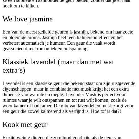
ze een subtiele en aanhoudende geur bieden, zonder dat je er naar
hoeft om te kijken.
We love jasmine
Een van de meest geliefde geuren is jasmijn, bekend om haar zoete
en bloemige aroma. Jasmijn heeft een kalmerend effect en het
verbetert automatisch je humeur. Een geur die vaak wordt
geassocieerd met romantiek en ontspanning.
Klassiek lavendel (maar dan met wat
extra’s)
Lavendel is een klassieke geur die bekend staat om zijn rustgevende
eigenschappen, maar in combinatie met musk krijgt het een extra
dimensie van warmte en diepte. Lavender Musk is perfect voor
ruimtes waar je wilt ontspannen en tot rust wilt komen, zoals de
woonkamer of badkamer. De mix van lavendel en musk zorgt voor
een geur die zowel kalmerend als verfijnd is. Hoe tof is dat?!
Kook met geur
Er zijn weinig dingen die zo uitnodigend zijn als de geur van