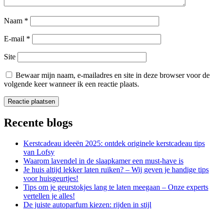
Naam
*
E-mail
*
Site
Bewaar mijn naam, e-mailadres en site in deze browser voor de
volgende keer wanneer ik een reactie plaats.
Recente blogs
Kerstcadeau ideeën 2025: ontdek originele kerstcadeau tips
van Lofsy
Waarom lavendel in de slaapkamer een must-have is
Je huis altijd lekker laten ruiken? – Wij geven je handige tips
voor huisgeurtjes!
Tips om je geurstokjes lang te laten meegaan – Onze experts
vertellen je alles!
De juiste autoparfum kiezen: rijden in stijl